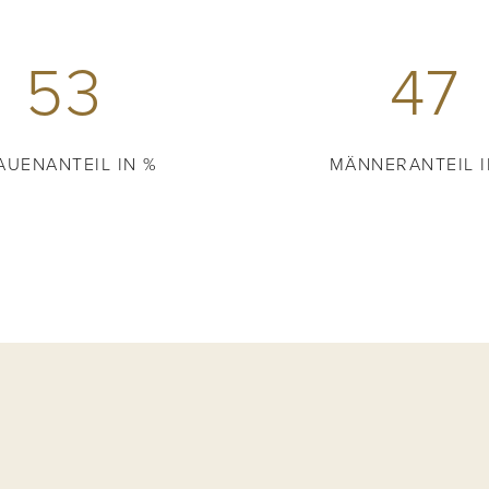
53
47
AUENANTEIL IN %
MÄNNERANTEIL I