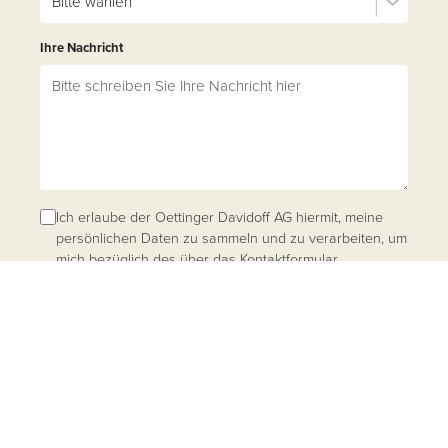
Ihre Nachricht
Ich erlaube der Oettinger Davidoff AG hiermit, meine
persönlichen Daten zu sammeln und zu verarbeiten, um
mich bezüglich des über das Kontaktformular
eingereichten Themas zu kontaktieren
(Nutzungsbedingungen)
.
NACHRICHT SENDEN
Sie können sich jederzeit abmelden, indem Sie auf