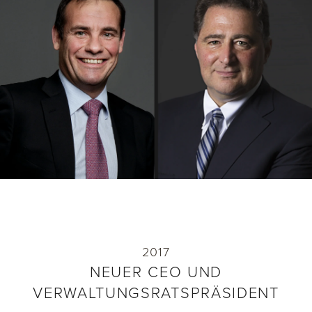
NEUER CEO UND
VERWALTUNGSRATSPRÄSIDENT
Beat Hauenstein - bisheriger COO und CIO der
Gruppe - wurde zum neuen CEO ernannt.
Hauenstein tritt die Nachfolge von Hans-Kristian
Hoejsgaard an.
Domenico Scala folgt auf Andreas Schmid als
Verwaltungsratspräsident. Aktuell ist er
Verwaltungsratspräsident von Basilea
Pharmaceutica und BAK Basel Economics,
Präsident von BaselArea, Beirat der Tufts
University in Boston sowie Mitglied des
2017
Bankrates der Basler Kantonalbank.
NEUER CEO UND
VERWALTUNGSRATSPRÄSIDENT