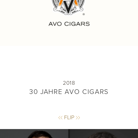
30 JAHRE AVO CIGARS
Die Marke AVO feiert einen bemerkenswerten
Meilenstein: 30 Jahre AVO Cigars
2018
30 JAHRE AVO CIGARS
FLIP
FLIP