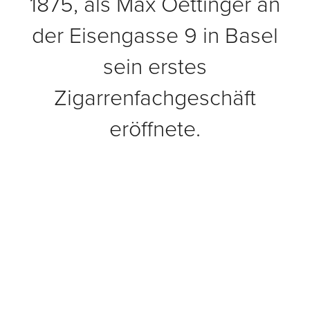
1875, als Max Oettinger an
der Eisengasse 9 in Basel
sein erstes
Zigarrenfachgeschäft
eröffnete.
Von dort aus verkaufte er importierte Zigarren, Tabak
aus dem Fass, Zigarettentabak, Pfeifen und