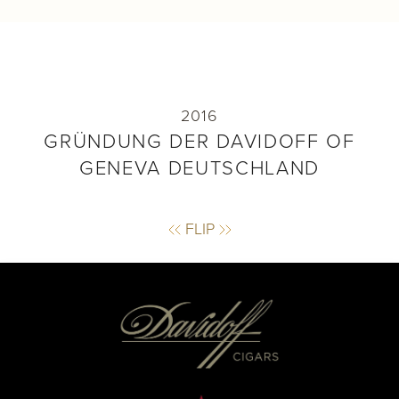
Etablierung einer eigenen Gruppengesellschaft
- Davidoff of Geneva Germany - per 1.1.2017.
2016
GRÜNDUNG DER DAVIDOFF OF
GENEVA DEUTSCHLAND
FLIP
FLIP