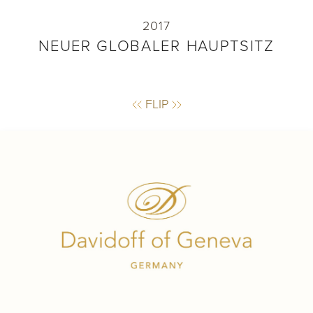
2017
NEUER GLOBALER HAUPTSITZ
FLIP
FLIP
GRÜNDUNG DER DAVIDOFF OF
GENEVA GERMANY
Auflösung des Distributionsvertrages mit
Deutschland-Distributor Arnold André und