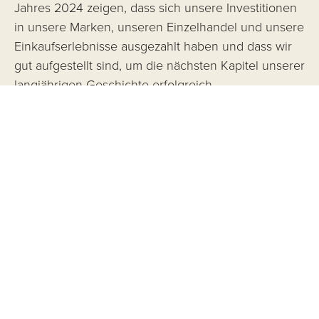
Jahres 2024 zeigen, dass sich unsere Investitionen
in unsere Marken, unseren Einzelhandel und unsere
Einkaufserlebnisse ausgezahlt haben und dass wir
gut aufgestellt sind, um die nächsten Kapitel unserer
langjährigen Geschichte erfolgreich
weiterzuschreiben. Unser Weg wurde von einer
klaren Vision geleitet, durch mutige Entscheidungen
vorangetrieben und steht für Widerstandsfähigkeit,
Pioniergeist und Weitblick. Während wir unser
Jubiläum feiern, bleiben wir unseren Werten –
Leidenschaft, Innovation und Integrität – sowie dem
Streben nach Exzellenz in allem, was wir tun,
verpflichtet. Ich möchte meinen herzlichen Dank an
unsere Mitarbeitenden, Geschäftspartnerinnen und -
partner, Kundinnen und Kunden sowie Aficionados
auf der ganzen Welt für ihr Vertrauen, ihre Loyalität
und dafür aussprechen, dass sie Teil unserer Reise